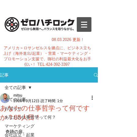
08.03.
2026 更新！
アメリカ＞ロサンゼルスを拠点に、ビジネス立ち
上げ（海外進出/起業）・営業・マーケティング・
プロモーション支援で、御社の利益最大化をお手
伝い！
TEL:
424-392-3397
記事
全ての記事
mitsu
全ての記事
2016年9月12日
読了時間: 1分
あなたの仕事哲学って何です
お知らせ
か？85人目！
あなたの仕事哲学って何？
マーケティング
奇跡の扉。
会社設立・起業