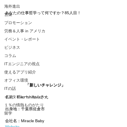
海外進出
あなたの仕事哲学って何ですか？85人目！
営業
プロモーション
労務＆人事 in アメリカ
イベント・レポート
ビジネス
コラム
ITエンジニアの視点
使えるアプリ紹介
オフィス環境
「新しいチャレンジ」
ITの話
インタビュー・セミナー
名前：Riko Ishiharaさん
１％の情熱ものがたり
出身地：千葉県佐倉市
留学
会社名：Miracle Baby
Website