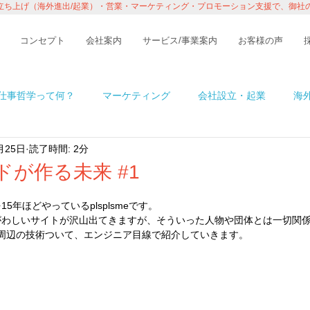
立ち上げ（海外進出/起業）・営業・マーケティング・プロモーション支援で、御社
コンセプト
会社案内
サービス/事業案内
お客様の声
仕事哲学って何？
マーケティング
会社設立・起業
海
月25日
読了時間: 2分
n アメリカ
イベント・レポート
ビジネス
コラム
ドが作る未来 #1
5年ほどやっているplsplsmeです。
境
ITの話
インタビュー・セミナー
１％の情熱ものが
といかがわしいサイトが沢山出てきますが、そういった人物や団体とは一切関
ド周辺の技術ついて、エンジニア目線で紹介していきます。