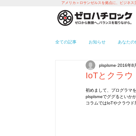
アメリカ＞ロサンゼルスを拠点に、ビジネス
全ての記事
お知らせ
あなたの
plsplsme
2016年8
プロモーション
労務＆人事 i
IoTとクラウ
初めまして、プログラマを1
使えるアプリ紹介
オフィス環
plsplsmeでググる
コラムではIoTやクラウ