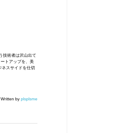
という技術者は沢山出て
タートアップを、美
ジネスサイドを仕切
Written by 
plsplsme