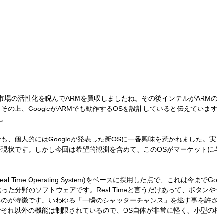
T市場の活性化を睨んでARMを買収しましたね。その後インテルがARM
その上、GoogleがARMでも動作するOSを設計していると伝えていま
ね。
も、個人的にはGoogleが発表した新OSに一番興味を惹かれました。実
が現状です。しかし今回は希望的観測を含めて、このOSがマーケットに
al Time Operating System)をベースに採用した点で、これは今まで
った分野のソフトウェアです。Real Timeと言うだけあって、ボタン
いのが特徴です。いわゆる「一瞬のシャッターチャンス」を逃す事を許
でそれ以外の機能は制限されているので、OS自体が非常に軽く、小型の