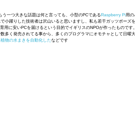
もう一つ大きな話題は何と言っても、小型のPCである
Raspberry Pi
用の
れで小躍りした技術者は沢山いると思いますし、私も若干ガッツポーズ
もともと教育用に安いPCを届けるという目的でイギリスのNPOが作ったもので
で数多く発売されてる事から、多くのプログラマにオモチャとして日曜
葉植物の水まきを自動化した
などです