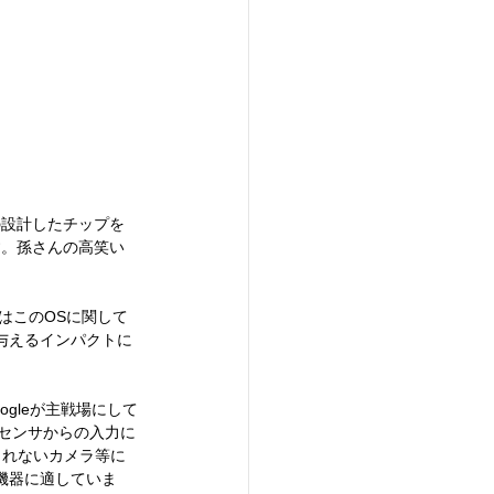
の設計したチップを
す。孫さんの高笑い
はこのOSに関して
与えるインパクトに
Googleが主戦場にして
やセンサからの入力に
されないカメラ等に
機器に適していま