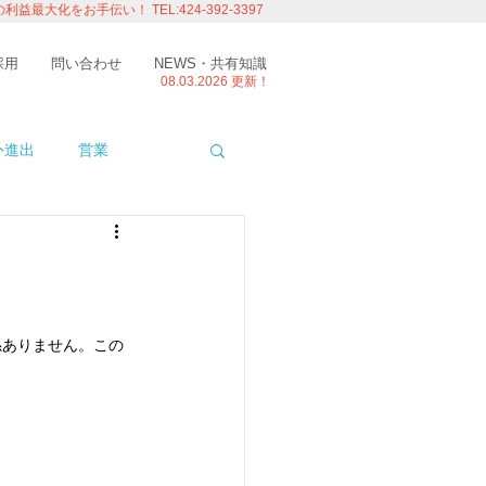
の利益最大化をお手伝い！
TEL:424-392-3397
採用
問い合わせ
NEWS・共有知識
08.03.
2026 更新！
外進出
営業
ITエンジニアの視点
たり
留学
係ありません。この