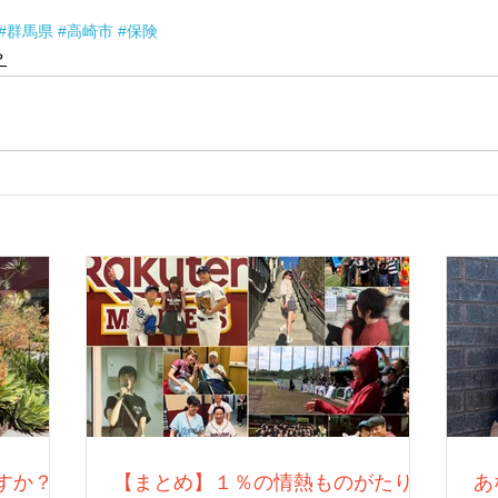
#群馬県
#高崎市
#保険
？
すか？
【まとめ】１％の情熱ものがたり：
あ