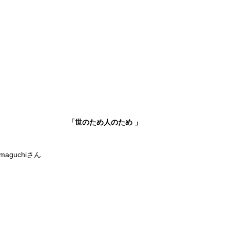
「世のため人のため 」
amaguchiさん