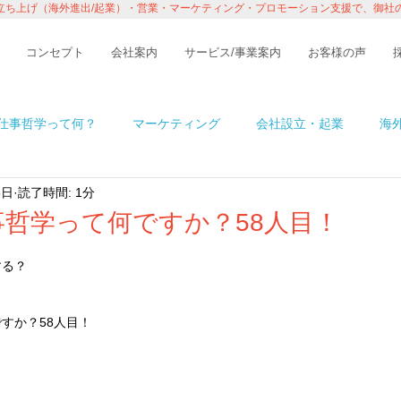
立ち上げ（海外進出/起業）・営業・マーケティング・プロモーション支援で、御社
コンセプト
会社案内
サービス/事業案内
お客様の声
仕事哲学って何？
マーケティング
会社設立・起業
海
5日
読了時間: 1分
n アメリカ
イベント・レポート
ビジネス
コラム
哲学って何ですか？58人目！
する？
境
ITの話
インタビュー・セミナー
１％の情熱ものが
すか？58人目！