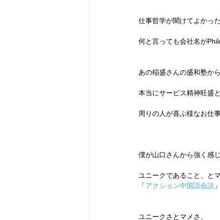
仕事哲学が聞けてよかっ
何と言っても会社名がPhil
あの稲盛さんの盛和塾か
本当にサービス精神旺盛
周りの人が喜ぶ様なお仕
僕が山口さんから強く感
ユニークであること、と
「
アクション中国語会話
ユニークさとマメさ、