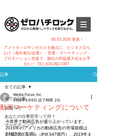
08.03.
2026 更新！
アメリカ＞ロサンゼルスを拠点に、ビジネス立ち
上げ（海外進出/起業）・営業・マーケティング・
プロモーション支援で、御社の利益最大化をお手
伝い！
TEL:
424-392-3397
記事
全ての記事
Media Focus, Inc.
全ての記事
2016年6月8日
読了時間: 2分
動画マーケティングについて
お知らせ
あなたの仕事哲学って何？
今世界で動画広告が盛り上がっています。
マーケティング
2015年のアメリカの動画広告の市場規模は
会社設立・起業
77億7000万ドル（約8,547億円）、2019年ま