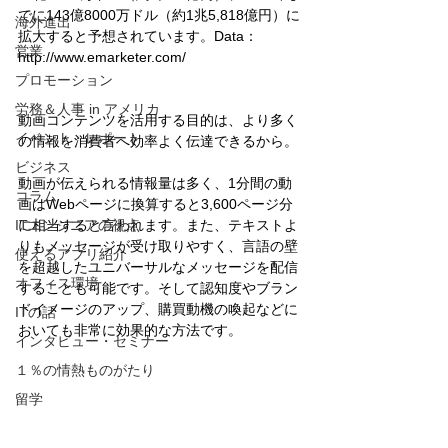
でに143億8000万ドル（約1兆5,818億円）に
海外進出
拡大すると予想されています。Data：
営業
http://www.emarketer.com/
プロモーション
労務＆人事 in アメリカ
動画コンテンツを活用する目的は、より多く
イベント・レポート
の情報を消費者へ効率よく伝達できるから。
ビジネス
動画が伝えられる情報量は多く、1分間の動
コラム
画はWebページに換算すると3,600ページ分
ITエンジニアの視点
に相当すると言われます。また、テキストよ
りもメッセージが受け取りやすく、言語の壁
使えるアプリ紹介
を超越したユニバーサルなメッセージを配信
オフィス環境
することも可能です。そして認知度やブラン
ドイメージのアップ、購買動機の喚起などに
ITの話
おいても非常に効果的な方法です。 
インタビュー・セミナー
１％の情熱ものがたり
留学