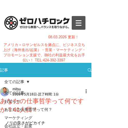
08.03.
2026 更新！
アメリカ＞ロサンゼルスを拠点に、ビジネス立ち
上げ（海外進出/起業）・営業・マーケティング・
プロモーション支援で、御社の利益最大化をお手
伝い！
TEL:
424-392-3397
記事
全ての記事
mitsu
全ての記事
2016年5月18日
読了時間: 1分
あなたの仕事哲学って何です
お知らせ
か？41人目！
あなたの仕事哲学って何？
マーケティング
ノリの良さがピカイチ
会社設立・起業