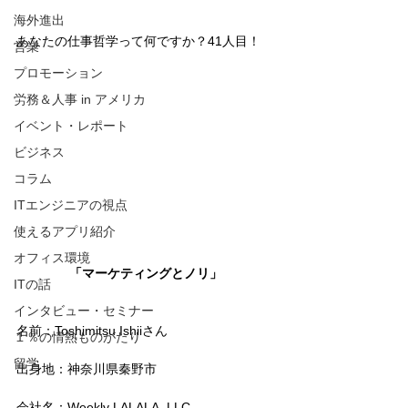
海外進出
あなたの仕事哲学って何ですか？41人目！
営業
プロモーション
労務＆人事 in アメリカ
イベント・レポート
ビジネス
コラム
ITエンジニアの視点
使えるアプリ紹介
オフィス環境
「マーケティングとノリ」
ITの話
インタビュー・セミナー
名前：Toshimitsu Ishiiさん
１％の情熱ものがたり
留学
出身地：神奈川県秦野市
会社名：Weekly LALALA, LLC. 