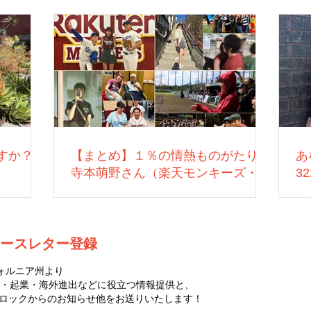
すか？
【まとめ】１％の情熱ものがたり：
あ
寺本萌野さん（楽天モンキーズ・営
3
業）
ースレター登録
ォルニア州より
・起業・海外進出などに役立つ情報提供と、
ゼロハチロックからのお知らせ他をお送りいたします！