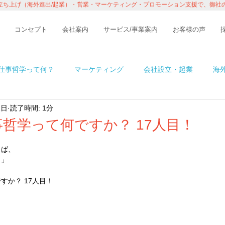
立ち上げ（海外進出/起業）・営業・マーケティング・プロモーション支援で、御社
コンセプト
会社案内
サービス/事業案内
お客様の声
仕事哲学って何？
マーケティング
会社設立・起業
海
2日
読了時間: 1分
n アメリカ
イベント・レポート
ビジネス
コラム
哲学って何ですか？ 17人目！
らば、
境
ITの話
インタビュー・セミナー
１％の情熱ものが
！」
すか？ 17人目！