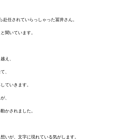
ら赴任されていらっしゃった冨井さん。
たと聞いています。
り越え、
経て、
率していきます。
んが、
心動かされました。
る想いが、文字に現れている気がします。