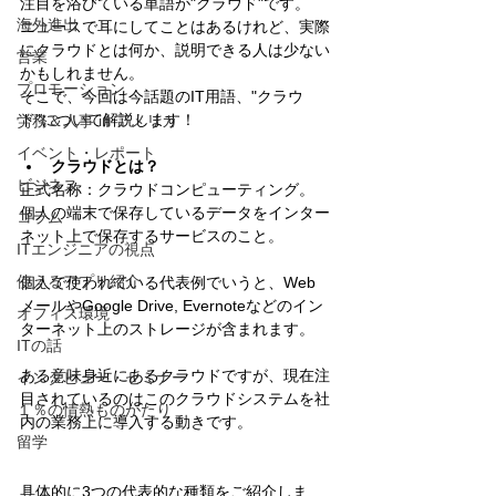
注目を浴びている単語が"クラウド"です。
海外進出
ニュースで耳にしてことはあるけれど、実際
にクラウドとは何か、説明できる人は少ない
営業
かもしれません。
プロモーション
そこで、今回は今話題のIT用語、"クラウ
ド"について解説します！
労務＆人事 in アメリカ
イベント・レポート
クラウドとは？
ビジネス
正式名称：クラウドコンピューティング。
個人の端末で保存しているデータをインター
コラム
ネット上で保存するサービスのこと。
ITエンジニアの視点
使えるアプリ紹介
個人で使われている代表例でいうと、Web 
メールやGoogle Drive, Evernoteなどのイン
オフィス環境
ターネット上のストレージが含まれます。
ITの話
ある意味身近にあるクラウドですが、現在注
インタビュー・セミナー
目されているのはこのクラウドシステムを社
１％の情熱ものがたり
内の業務上に導入する動きです。
留学
具体的に3つの代表的な種類をご紹介しま