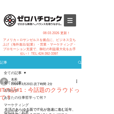
08.03.
2026 更新！
アメリカ＞ロサンゼルスを拠点に、ビジネス立ち
上げ（海外進出/起業）・営業・マーケティング・
プロモーション支援で、御社の利益最大化をお手
伝い！
TEL:
424-392-3397
記事
全ての記事
友莉
全ての記事
2016年3月20日
読了時間: 2分
ITの話#1：今話題のクラウドっ
お知らせ
て？
あなたの仕事哲学って何？
マーケティング
生活のあらゆる面でIT化が急速に進む近年、
会社設立・起業